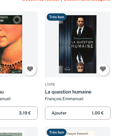
Très bon
LIVRE
au
La question humaine
anuel
François Emmanuel
3,19 €
Ajouter
1,00 €
Très bon