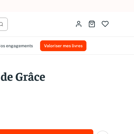
AMMAREAL.
Identifiez-vous
Aller au panier
Lancer la recherche
os engagements
Valoriser mes livres
de Grâce