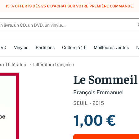
, DES POINTS, DES RÉCOMPENSES :
REJOIGNEZ GRATUITEMENT LE CLUB 
DVD
Vinyles
Partitions
Culture à 1 €
Meilleures ventes
N
et littérature
Littérature française
Le Sommeil 
François Emmanuel
SEUIL
2015
1,00 €