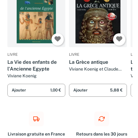
LIVRE
LIVRE
LIV
La Vie des enfants de
La Grèce antique
La 
l'Ancienne Egypte
tem
Viviane Koenig et Claude
Quiec
Viviane Koenig
Viv
Ajouter
1,00 €
Ajouter
5,88 €
A
Livraison gratuite en France
Retours dans les 30 jours