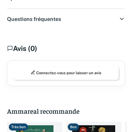
Questions fréquentes
Avis (0)
Connectez-vous pour laisser un avis
Ammareal recommande
Très bon
Bon
T