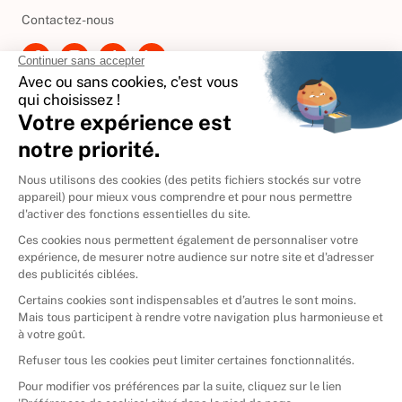
Besoin d'aide ?
Contactez-nous
International
🇪🇸
Espagne
🇩🇪
Allemagne
🇮🇹
Italie
Donner vos livres