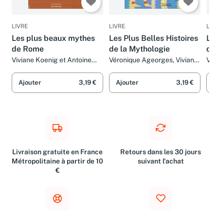
LIVRE
LIVRE
LIV
Les plus beaux mythes
Les Plus Belles Histoires
Le
de Rome
de la Mythologie
d'E
noi
Viviane Koenig et Antoine
Véronique Ageorges, Viviane
Viv
Ronzon
Koenig et Daniel Hénon
Ajouter
3,19 €
Ajouter
3,19 €
A
Livraison gratuite en France
Retours dans les 30 jours
Métropolitaine à partir de 10
suivant l'achat
€