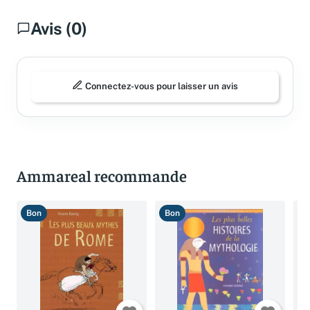
Avis (0)
Connectez-vous pour laisser un avis
Ammareal recommande
Bon
Bon
B