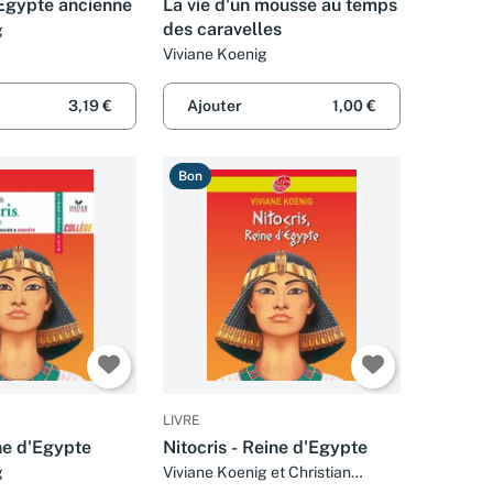
'Egypte ancienne
La vie d'un mousse au temps
des caravelles
g
Viviane Koenig
3,19 €
Ajouter
1,00 €
Bon
LIVRE
ine d'Egypte
Nitocris - Reine d'Egypte
g
Viviane Koenig et Christian