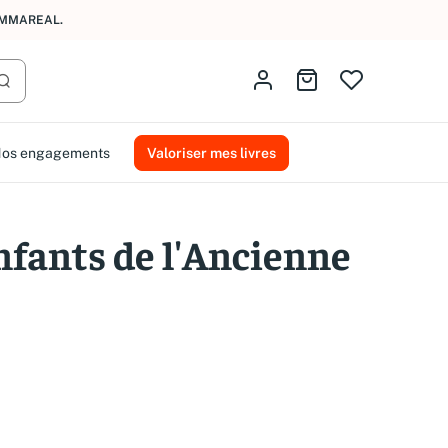
AMMAREAL.
Identifiez-vous
Aller au panier
Lancer la recherche
os engagements
Valoriser mes livres
nfants de l'Ancienne