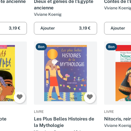
pte ancienne
Dieux et génies de l'Egypte
Contes de l
ancienne
Viviane Koeni
Viviane Koenig
3,19 €
Ajouter
3,19 €
Ajouter
Bon
Bon
LIVRE
LIVRE
pte
Les Plus Belles Histoires de
Nitocris, re
la Mythologie
Viviane Koeni