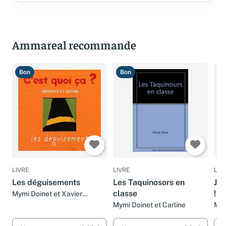
Ammareal recommande
Bon
Bon
B
LIVRE
LIVRE
LIV
Les déguisements
Les Taquinosors en
J'a
classe
!
Mymi Doinet et Xavier
Frehring
Mymi Doinet et Carline
Mym
Turr