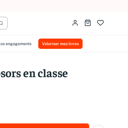
AMMAREAL.
Identifiez-vous
Aller au panier
Lancer la recherche
os engagements
Valoriser mes livres
sors en classe