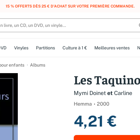
, DES POINTS, DES RÉCOMPENSES :
REJOIGNEZ GRATUITEMENT LE CLUB 
DVD
Vinyles
Partitions
Culture à 1 €
Meilleures ventes
N
 pour enfants
Albums
Les Taquino
Mymi Doinet
et
Carline
Hemma
2000
4,21 €