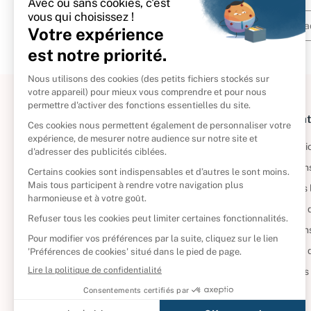
À propos
Informat
Politique de retour
Informatio
Reprendre vos livres
Condition
Qui sommes-nous ?
Mentions 
Foire aux questions
Politique 
Nos engagements
Condition
CD d'occasion
Politique
DVD d'occasion
Gérer vos
Livres d’occasion