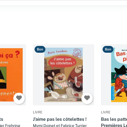
Bon
Bon
LIVRE
LIVRE
ts
J'aime pas les côtelettes !
Bas les patte
Premières L
ier Frehring
Mymi Doinet et Fabrice Turrier