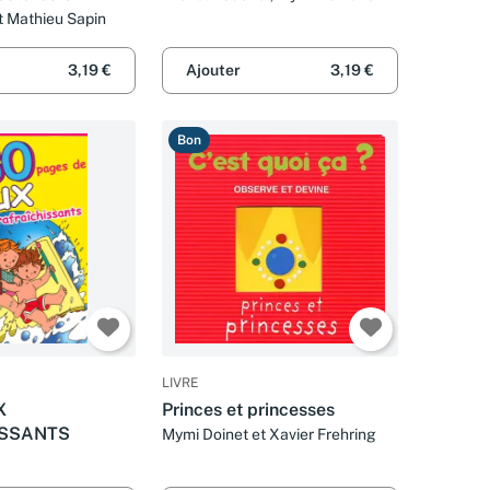
Raphaël Hadid
ès 6 ans
t Mathieu Sapin
3,19 €
Ajouter
3,19 €
Bon
LIVRE
X
Princes et princesses
ISSANTS
Mymi Doinet et Xavier Frehring