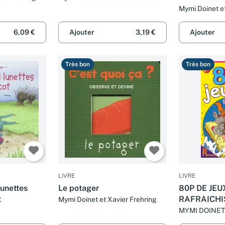
Niveau 3 - D
Mymi Doinet e
6,09 €
Ajouter
3,19 €
Ajouter
Très bon
Très bon
LIVRE
LIVRE
lunettes
Le potager
80P DE JEU
t
RAFRAICH
Mymi Doinet et Xavier Frehring
MYMI DOINET