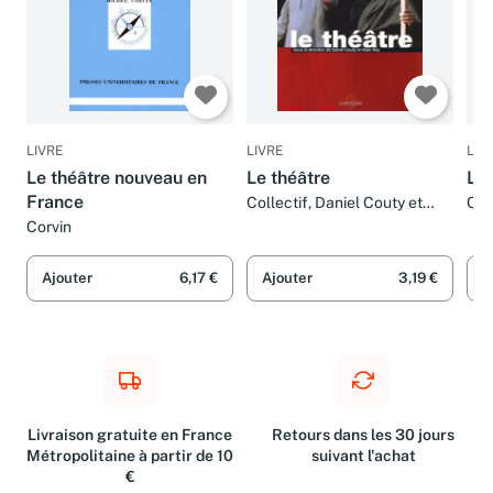
LIVRE
LIVRE
LIV
Le théâtre nouveau en
Le théâtre
Le 
France
Collectif, Daniel Couty et
Col
Alain Rey
Ala
Corvin
Ajouter
6,17 €
Ajouter
3,19 €
A
Livraison gratuite en France
Retours dans les 30 jours
Métropolitaine à partir de 10
suivant l'achat
€