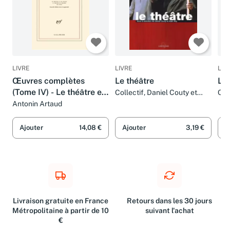
LIVRE
LIVRE
LIV
Œuvres complètes
Le théâtre
Le 
(Tome IV) - Le théâtre et
Collectif, Daniel Couty et
Col
Alain Rey
Ala
son double , Le théâtre
Antonin Artaud
de Séraphin , Les Cenci
Ajouter
14,08 €
Ajouter
3,19 €
A
Livraison gratuite en France
Retours dans les 30 jours
Métropolitaine à partir de 10
suivant l'achat
€