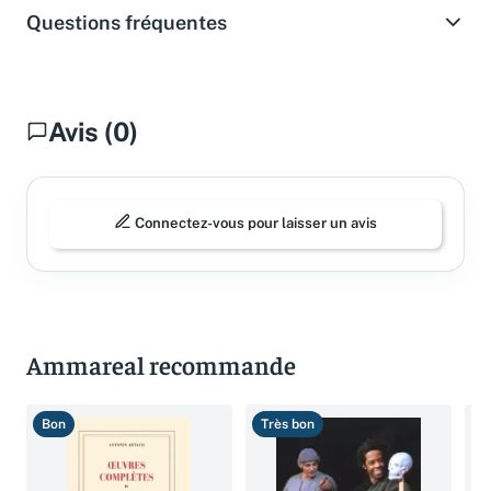
Questions fréquentes
Avis (0)
Connectez-vous pour laisser un avis
Ammareal recommande
Bon
Très bon
B