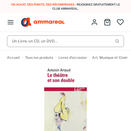
UN ACHAT, DES POINTS, DES RÉCOMPENSES :
REJOIGNEZ GRATUITEMENT LE
CLUB AMMAREAL.
Fermer le menu
Identifiez-vous
Aller au p
Open menu
Livres d’occasion
Lancer 
CD d'occasion
Un Livre, un CD, un DVD...
Produits
Catégories
DVD d'occasion
Accueil
Tous les produits
Livres d’occasion
Art, Musique et Cinéma
Vinyles d'occasion
Partitions
Culture à 1 €
Vous n'avez pas trouvé l'article que vous cherchiez ?
Activez les notifications dans votre compte pour être alerté dès
Meilleures ventes
qu'il est en stock.
Nos engagements
Créer une alerte