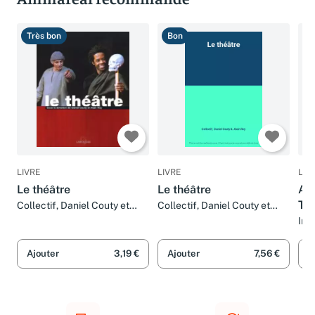
Très bon
Bon
T
LIVRE
LIVRE
LIV
Le théâtre
Le théâtre
Azu
Th
Collectif, Daniel Couty et
Collectif, Daniel Couty et
Alain Rey
Alain Rey
Irè
Ajouter
3,19 €
Ajouter
7,56 €
A