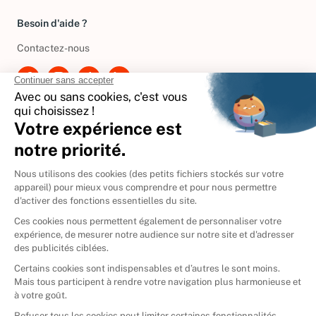
Besoin d'aide ?
Contactez-nous
International
🇪🇸
Espagne
🇩🇪
Allemagne
🇮🇹
Italie
Donner vos livres