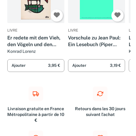
LIVRE
LIVRE
LIV
Er redete mit dem Vieh,
Vorschule zu Jean Paul:
Lus
den Vögeln und den
Ein Lesebuch (Piper
Les
Fischen. dtv[-
Taschenbuch)
Ta
Konrad Lorenz
Kla
Taschenbücher] , 173
Ajouter
3,95 €
Ajouter
3,19 €
A
Livraison gratuite en France
Retours dans les 30 jours
Métropolitaine à partir de 10
suivant l'achat
€