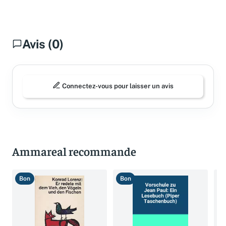
Avis (0)
Connectez-vous pour laisser un avis
Ammareal recommande
Bon
Bon
T