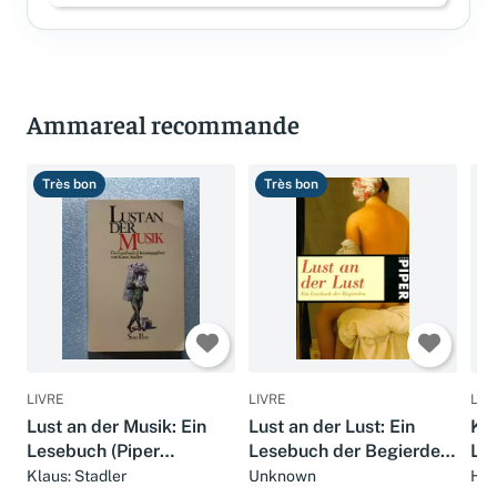
Ammareal recommande
Très bon
Très bon
C
LIVRE
LIVRE
LIV
Lust an der Musik: Ein
Lust an der Lust: Ein
Kle
Lesebuch (Piper
Lesebuch der Begierden
Le
Taschenbuch)
(Piper Taschenbuch)
ta
Klaus: Stadler
Unknown
Hel