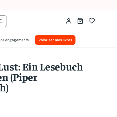
AMMAREAL.
Identifiez-vous
Aller au panier
Lancer la recherche
os engagements
Valoriser mes livres
Lust: Ein Lesebuch
en (Piper
h)