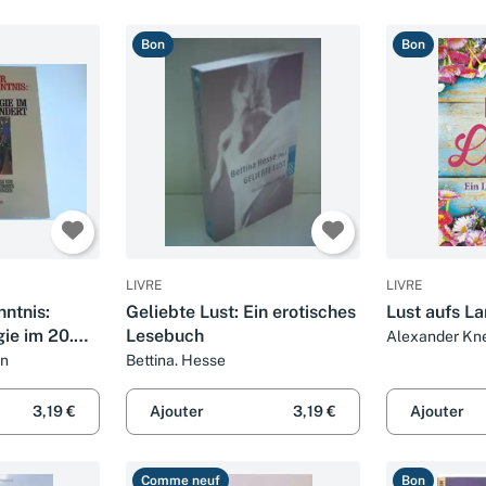
Bon
Bon
LIVRE
LIVRE
nntnis:
Geliebte Lust: Ein erotisches
Lust aufs L
ie im 20.
Lesebuch
Alexander Kn
Stolzenberger
n Lesebuch
in
Bettina. Hesse
uch)
3,19 €
Ajouter
3,19 €
Ajouter
Comme neuf
Bon