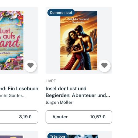
Comme neuf
LIVRE
and: Ein Lesebuch
Insel der Lust und
Begierden: Abenteuer und
echt Günter
Erotik
Jürgen Möller
3,19 €
Ajouter
10,57 €
Très bon