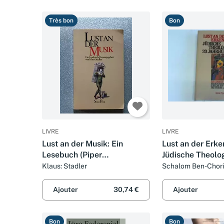
Très bon
Bon
LIVRE
LIVRE
Lust an der Musik: Ein
Lust an der Erke
Lesebuch (Piper
Jüdische Theolog
Taschenbuch)
Jahrhundert: Ei
Klaus: Stadler
Schalom Ben-Chor
(Piper Taschenb
Ajouter
30,74 €
Ajouter
Bon
Bon