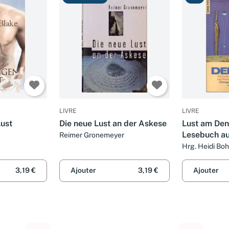
LIVRE
LIVRE
ust
Die neue Lust an der Askese
Lust am Den
Lesebuch au
Reimer Gronemeyer
Natur- und
Hrg. Heidi Boh
Humanwisse
1991 (Piper
3,19 €
Ajouter
3,19 €
Ajouter