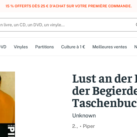
, DES POINTS, DES RÉCOMPENSES :
REJOIGNEZ GRATUITEMENT LE CLUB 
DVD
Vinyles
Partitions
Culture à 1 €
Meilleures ventes
N
Lust an der 
der Begierd
Taschenbuc
Unknown
2.,
Piper