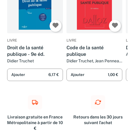
LIVRE
LIVRE
LIV
Droit de la santé
Code de la santé
Dro
publique - 9e éd.
publique
Aga
Lab
Didier Truchet
Didier Truchet, Jean Penneau,
Tru
Eric Fouassier et Maxence
Cormier
Ajouter
6,17 €
Ajouter
1,00 €
A
Livraison gratuite en France
Retours dans les 30 jours
Métropolitaine à partir de 10
suivant l'achat
€