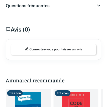
Questions fréquentes
Avis (0)
Connectez-vous pour laisser un avis
Ammareal recommande
Très bon
Très bon
B