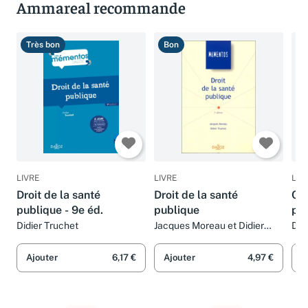
Ammareal recommande
Très bon
Bon
T
LIVRE
LIVRE
LIV
Droit de la santé
Droit de la santé
Cod
publique - 9e éd.
publique
pu
Didier Truchet
Jacques Moreau et Didier
Did
Truchet
Eri
Cor
Ajouter
6,17 €
Ajouter
4,97 €
A