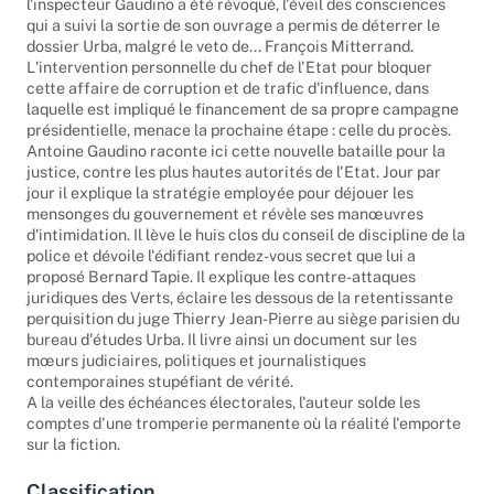
l'inspecteur Gaudino a été révoqué, l'éveil des consciences
qui a suivi la sortie de son ouvrage a permis de déterrer le
dossier Urba, malgré le veto de... François Mitterrand.
L'intervention personnelle du chef de l'Etat pour bloquer
cette affaire de corruption et de trafic d'influence, dans
laquelle est impliqué le financement de sa propre campagne
présidentielle, menace la prochaine étape : celle du procès.
Antoine Gaudino raconte ici cette nouvelle bataille pour la
justice, contre les plus hautes autorités de l'Etat. Jour par
jour il explique la stratégie employée pour déjouer les
mensonges du gouvernement et révèle ses manœuvres
d'intimidation. Il lève le huis clos du conseil de discipline de la
police et dévoile l'édifiant rendez-vous secret que lui a
proposé Bernard Tapie. Il explique les contre-attaques
juridiques des Verts, éclaire les dessous de la retentissante
perquisition du juge Thierry Jean-Pierre au siège parisien du
bureau d'études Urba. Il livre ainsi un document sur les
mœurs judiciaires, politiques et journalistiques
contemporaines stupéfiant de vérité.
A la veille des échéances électorales, l'auteur solde les
comptes d'une tromperie permanente où la réalité l'emporte
sur la fiction.