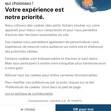
International
🇪🇸
Espagne
🇩🇪
Allemagne
🇮🇹
Italie
Donner vos livres
Ammareal © 2026
Afficher tous les résultats