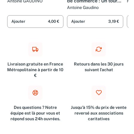
de commerce : Un tour
Antoine GAUDINO
Her
de France de la
Antoine Gaudino
corruption
Ajouter
4,00 €
Ajouter
3,19 €
A
Livraison gratuite en France
Retours dans les 30 jours
Métropolitaine à partir de 10
suivant l'achat
€
Des questions ? Notre
Jusqu'à 15% du prix de vente
équipe est là pour vous et
reversé aux associations
répond sous 24h ouvrées.
caritatives