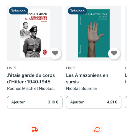
Très bon
Très bon
T
LIVRE
LIVRE
LIV
J'étais garde du corps
Les Amazoniens en
Le 
d'Hitler : 1940-1945
sursis
Her
Rochus Misch et Nicolas
Nicolas Bourcier
Bourcier
Ajouter
3,19 €
Ajouter
4,21 €
A