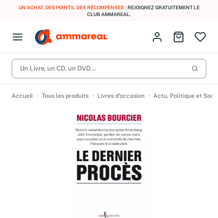
UN ACHAT, DES POINTS, DES RÉCOMPENSES :
REJOIGNEZ GRATUITEMENT LE
CLUB AMMAREAL.
Fermer le menu
Identifiez-vous
Aller au p
Open menu
Livres d’occasion
Lancer 
CD d'occasion
Un Livre, un CD, un DVD...
Produits
Catégories
DVD d'occasion
Accueil
Tous les produits
Livres d’occasion
Actu, Politique et Soci
Vinyles d'occasion
Partitions
Culture à 1 €
Vous n'avez pas trouvé l'article que vous cherchiez ?
Activez les notifications dans votre compte pour être alerté dès
Meilleures ventes
qu'il est en stock.
Nos engagements
Créer une alerte