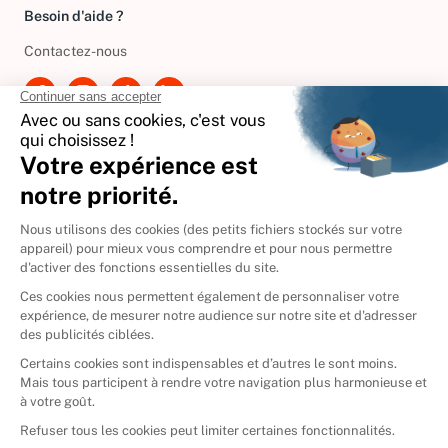
Besoin d'aide ?
Contactez-nous
International
🇪🇸
Espagne
🇩🇪
Allemagne
🇮🇹
Italie
Donner vos livres