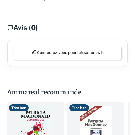
Avis (0)
Connectez-vous pour laisser un avis
Ammareal recommande
Très bon
Très bon
B