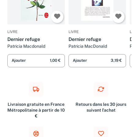
LIVRE
LIVRE
LIV
Dernier refuge
Dernier refuge
Der
Patricia Macdonald
Patricia MacDonald
Pat
Ajouter
1,00 €
Ajouter
3,19 €
A
Livraison gratuite en France
Retours dans les 30 jours
Métropolitaine à partir de 10
suivant l'achat
€