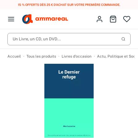
15 % OFFERTS DÈS 25 € D’ACHAT SUR VOTRE PREMIÈRE COMMANDE.
Fermer le menu
Identifiez-vous
Aller au p
Open menu
Livres d’occasion
Lancer 
Un Livre, un CD, un DVD...
CD d'occasion
Produits
Catégories
DVD d'occasion
Accueil
Tous les produits
Livres d’occasion
Actu, Politique et Soci
Vinyles d'occasion
Partitions
Culture à 1 €
Vous n'avez pas trouvé l'article que vous cherchiez ?
Activez les notifications dans votre compte pour être alerté dès
Meilleures ventes
qu'il est en stock.
Nos engagements
Créer une alerte