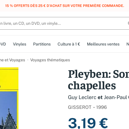
, DES POINTS, DES RÉCOMPENSES :
REJOIGNEZ GRATUITEMENT LE CLUB 
DVD
Vinyles
Partitions
Culture à 1 €
Meilleures ventes
N
me et Voyages
Voyages thématiques
Pleyben: Son
chapelles
Guy Leclerc
et
Jean-Paul 
GISSEROT
1996
3,19 €