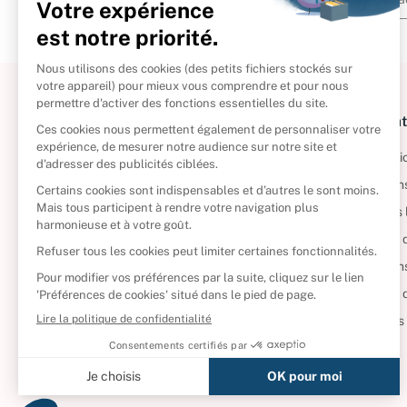
À propos
Informat
Politique de retour
Informatio
Reprendre vos livres
Condition
Qui sommes-nous ?
Mentions 
Foire aux questions
Politique 
Nos engagements
Condition
CD d'occasion
Politique
DVD d'occasion
Gérer vos
Livres d’occasion