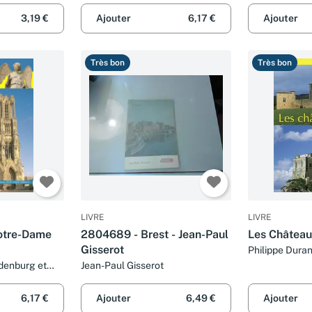
complétée
3,19 €
Ajouter
6,17 €
Ajouter
Très bon
Très bon
LIVRE
LIVRE
otre-Dame
2804689 - Brest - Jean-Paul
Les Château
Gisserot
Philippe Duran
Gisserot et Ch
denburg et
Jean-Paul Gisserot
6,17 €
Ajouter
6,49 €
Ajouter