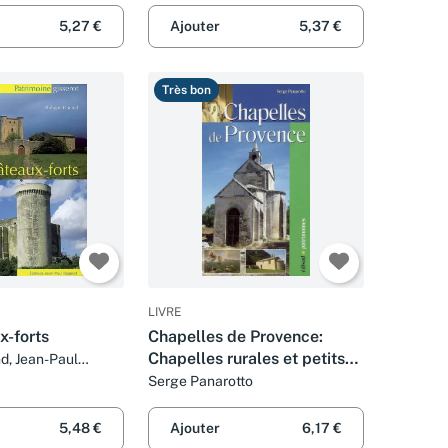
5,27 €
Ajouter
5,37 €
Très bon
LIVRE
x-forts
Chapelles de Provence:
Chapelles rurales et petits
d, Jean-Paul
ristophe Renault
édifices religieux
Serge Panarotto
5,48 €
Ajouter
6,17 €