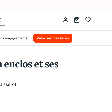
AMMAREAL.
Identifiez-vous
Aller au panier
Lancer la recherche
os engagements
Valoriser mes livres
 enclos et ses
Gisserot