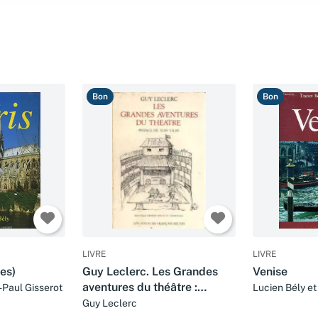
Bon
Bon
LIVRE
LIVRE
res)
Guy Leclerc. Les Grandes
Venise
aventures du théâtre :
-Paul Gisserot
Lucien Bély et
Nouvelle édition revue et
Guy Leclerc