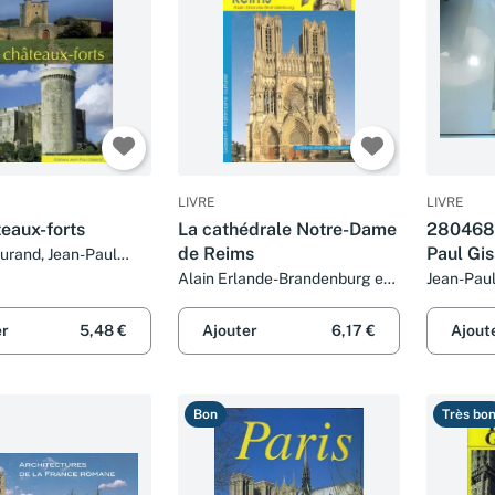
LIVRE
LIVRE
eaux-forts
La cathédrale Notre-Dame
2804689
de Reims
Paul Gis
Durand, Jean-Paul
et Christophe Renault
Alain Erlande-Brandenburg et
Jean-Paul
Jean-Paul Gisserot
er
5,48 €
Ajouter
6,17 €
Ajout
Bon
Très bo