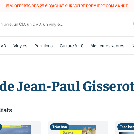
15 % OFFERTS DÈS 25 € D’ACHAT SUR VOTRE PREMIÈRE COMMANDE.
DVD
Vinyles
Partitions
Culture à 1 €
Meilleures ventes
N
 de Jean-Paul Gissero
ltats
Très bon
Très bo