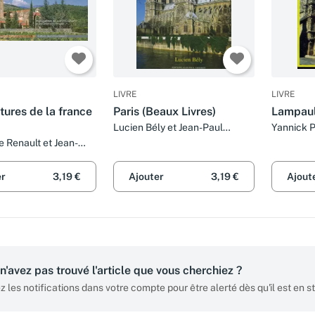
LIVRE
LIVRE
tures de la france
Paris (Beaux Livres)
Lampaul
Lucien Bély et Jean-Paul
Yannick P
Gisserot
Gisserot
e Renault et Jean-
erot
er
3,19 €
Ajouter
3,19 €
Ajout
n'avez pas trouvé l'article que vous cherchiez ?
z les notifications dans votre compte pour être alerté dès qu'il est en s