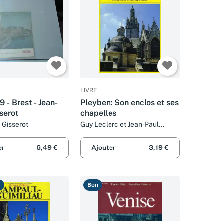
LIVRE
 - Brest - Jean-
Pleyben: Son enclos et ses
serot
chapelles
 Gisserot
Guy Leclerc et Jean-Paul
Gisserot
er
6,49 €
Ajouter
3,19 €
n
Bon