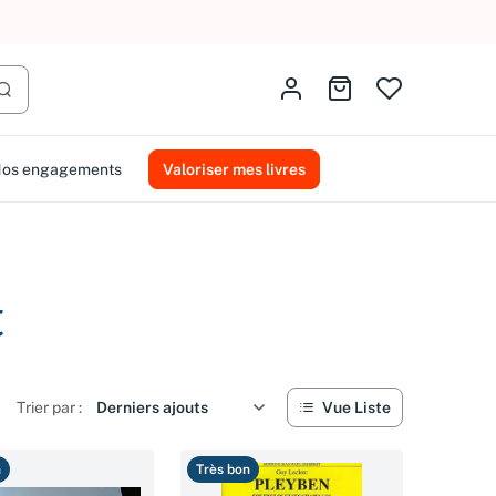
Identifiez-vous
Aller au panier
Lancer la recherche
os engagements
Valoriser mes livres
t
Trier par :
Vue Liste
n
Très bon