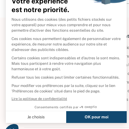
À propos
Informat
Politique de retour
Informatio
Reprendre vos livres
Condition
Qui sommes-nous ?
Mentions 
Foire aux questions
Politique 
Nos engagements
Condition
CD d'occasion
Politique
DVD d'occasion
Gérer vos
Livres d’occasion