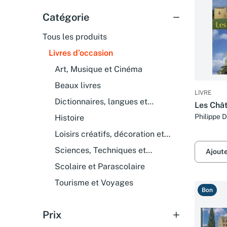
Catégorie
Tous les produits
Livres d’occasion
Art, Musique et Cinéma
Beaux livres
LIVRE
Dictionnaires, langues et
Les Chât
encyclopédies
Philippe 
Histoire
Gisserot 
Loisirs créatifs, décoration et
bricolage
Sciences, Techniques et
Ajout
Médecine
Scolaire et Parascolaire
Tourisme et Voyages
Bon
Prix