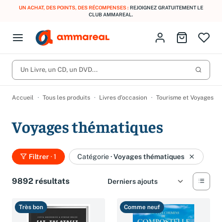
UN ACHAT, DES POINTS, DES RÉCOMPENSES :
REJOIGNEZ GRATUITEMENT LE
CLUB AMMAREAL.
Fermer le menu
Identifiez-vous
Aller au p
Open menu
Livres d’occasion
Lancer 
CD d'occasion
Un Livre, un CD, un DVD...
Produits
Catégories
DVD d'occasion
Accueil
Tous les produits
Livres d’occasion
Tourisme et Voyages
Vinyles d'occasion
Voyages thématiques
Partitions
Culture à 1 €
Vous n'avez pas trouvé l'article que vous cherchiez ?
Filtrer
· 1
Catégorie
·
Voyages thématiques
Activez les notifications dans votre compte pour être alerté dès
Meilleures ventes
qu'il est en stock.
9892 résultats
Nos engagements
Créer une alerte
Très bon
Comme neuf