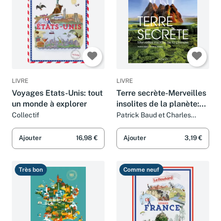
LIVRE
LIVRE
Voyages Etats-Unis: tout
Terre secrète-Merveilles
un monde à explorer
insolites de la planète:
Merveilles insolites de la
Collectif
Patrick Baud et Charles
Frankel
planète
Ajouter
16,98 €
Ajouter
3,19 €
Très bon
Comme neuf