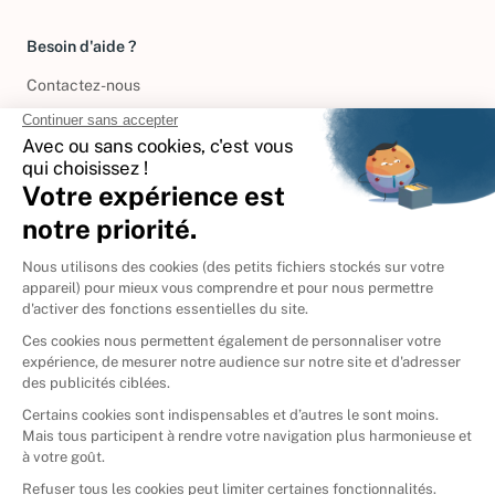
Besoin d'aide ?
Contactez-nous
International
🇪🇸
Espagne
🇩🇪
Allemagne
🇮🇹
Italie
Donner vos livres