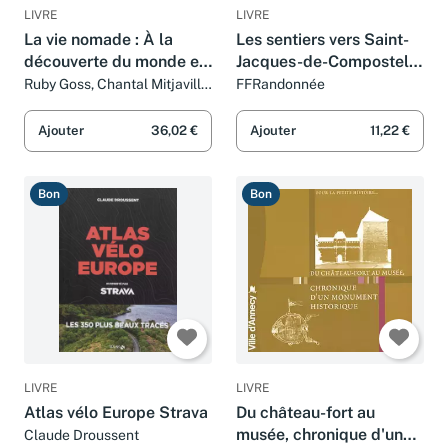
LIVRE
LIVRE
La vie nomade : À la
Les sentiers vers Saint-
découverte du monde en
Jacques-de-Compostelle
van
: Tours/Mirambeau
Ruby Goss, Chantal Mitjaville
FFRandonnée
et Gestalten
Ajouter
36,02 €
Ajouter
11,22 €
Bon
Bon
LIVRE
LIVRE
Atlas vélo Europe Strava
Du château-fort au
musée, chronique d'un
Claude Droussent