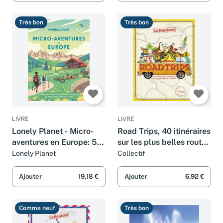
Très bon
Très bon
LIVRE
LIVRE
Lonely Planet - Micro-
Road Trips, 40 itinéraires
aventures en Europe: 50
sur les plus belles routes
idées pour découvrir le
du monde
Lonely Planet
Collectif
continent en mode actif,
sur terre, dans les airs ou
Ajouter
19,18 €
Ajouter
6,92 €
sur l
Comme neuf
Très bon