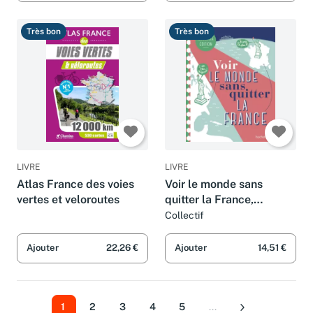
Très bon
Très bon
LIVRE
LIVRE
Atlas France des voies
Voir le monde sans
vertes et veloroutes
quitter la France,
deuxième édition
Collectif
Ajouter
22,26 €
Ajouter
14,51 €
1
2
3
4
5
...
Suivant