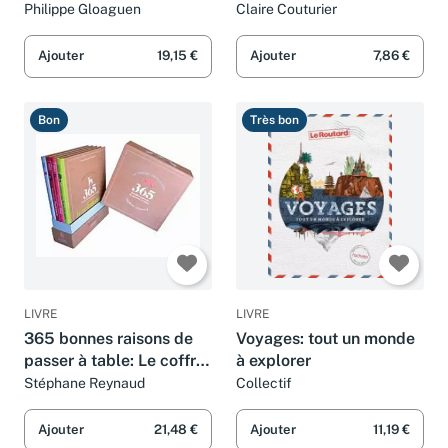
relaxante de découvrir la
Philippe Gloaguen
Claire Couturier
France
Ajouter
19,15 €
Ajouter
7,86 €
Bon
Très bon
LIVRE
LIVRE
365 bonnes raisons de
Voyages: tout un monde
passer à table: Le coffret
à explorer
des 4 saisons
Stéphane Reynaud
Collectif
Ajouter
21,48 €
Ajouter
11,19 €