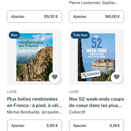
monument historique
Pierre Lanternier, Sophie
Marin et Collectif
Ajouter
29,32 €
Ajouter
160,00 €
Bon
Très bon
LIVRE
LIVRE
Plus belles randonnées
Nos 52 week-ends coups
en France : à pied, à vélo
de coeur dans les plus
et en kayak
belles villes d'Europe
Michel Bonduelle, Jacqueline
Collectif
Cantaloube et Bruno Colliot
Ajouter
3,93 €
Ajouter
3,19 €