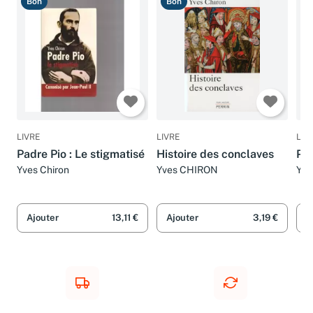
Bon
Bon
B
LIVRE
LIVRE
LIV
Padre Pio : Le stigmatisé
Histoire des conclaves
Pau
Yves Chiron
Yves CHIRON
Yve
Ajouter
13,11 €
Ajouter
3,19 €
A