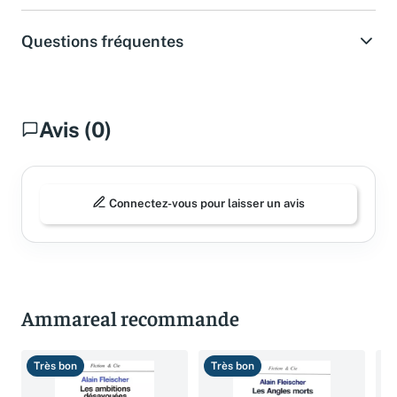
Questions fréquentes
Avis (0)
Connectez-vous pour laisser un avis
Ammareal recommande
Très bon
Très bon
B