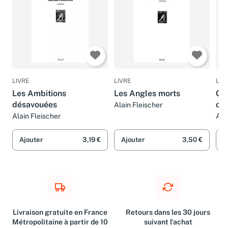
LIVRE
LIVRE
LIV
Les Ambitions
Les Angles morts
Qu
désavouées
ob
Alain Fleischer
Alain Fleischer
Ala
Ajouter
3,19 €
Ajouter
3,50 €
A
Livraison gratuite en France
Retours dans les 30 jours