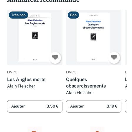
Ammareal recommande
Très bon
Bon
T
LIVRE
LIVRE
LIV
Les Angles morts
Quelques
Le 
obscurcissements
Alain Fleischer
Ala
Alain Fleischer
Ajouter
3,50 €
Ajouter
3,19 €
A