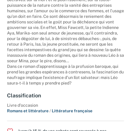
décisives: sur la mort et le pourrissement, sur la toute-
puissance de la nature contre la vanité des entreprises
humaines, sur l'amour ou le commerce des femmes, et l'usage
qu'on doit en faire. Ce sont désormais le reniement des
ambitions sociales et le goût pour la déchéance qui vont
gouverner sa vie. En effet, Miss Fawcett, la petite Indienne
Aya, Marika -son seul amour de jeunesse, qu'il contraindra,
pour la dégoûter de lui, à de sinistres débauches -, puis, de
retour à Paris, Isa, la jeune prostituée, ne seront que les
facettes intempestives du grand jeu qui se dessine: la quête
inassouvie du roman des origines, qui liera à nouveau Léo à sa
soeur Mina, pour le pire, disons...
Dans ce roman d'apprentissage à la profusion baroque, qui
prend les grandes espérances à contresens, la fascination du
naufrage implique l'existence d'un îlot salvateur: mais Léo
saura-t-il à temps y prendre pied?
Classification
Livre d'occasion
Romans et littérature
/
Littérature française