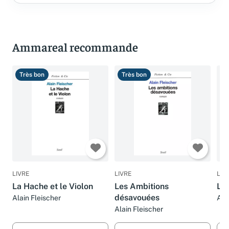
Ammareal recommande
Très bon
Très bon
T
LIVRE
LIVRE
LIV
La Hache et le Violon
Les Ambitions
Le
désavouées
Alain Fleischer
Ala
Alain Fleischer