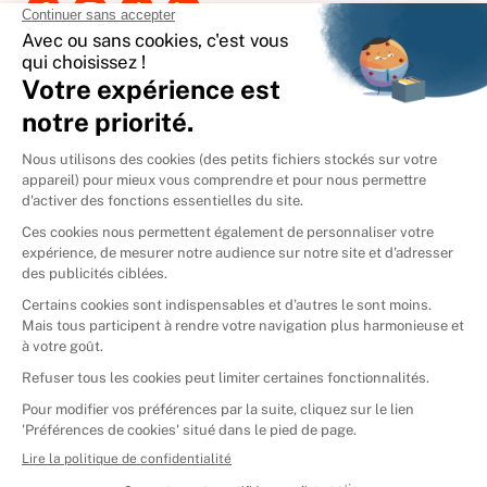
International
🇪🇸
Espagne
🇩🇪
Allemagne
🇮🇹
Italie
Donner vos livres
Ammareal © 2026