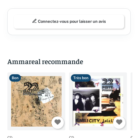
Avis (0)
Connectez-vous pour laisser un avis
Ammareal recommande
Bon
Très bon
T