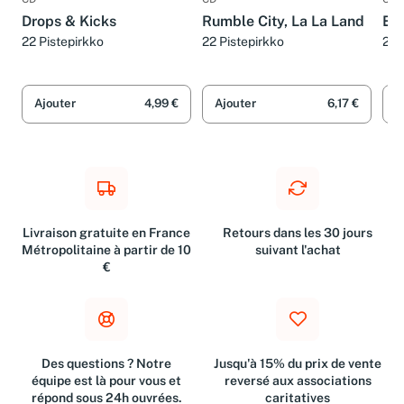
CD
CD
CD
Drops & Kicks
Rumble City, La La Land
El
22 Pistepirkko
22 Pistepirkko
22 
Ajouter
4,99 €
Ajouter
6,17 €
A
Livraison gratuite en France
Retours dans les 30 jours
Métropolitaine à partir de 10
suivant l'achat
€
Des questions ? Notre
Jusqu'à 15% du prix de vente
équipe est là pour vous et
reversé aux associations