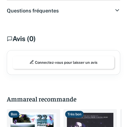
Questions fréquentes
Avis (0)
Connectez-vous pour laisser un avis
Ammareal recommande
Bon
Très bon
T