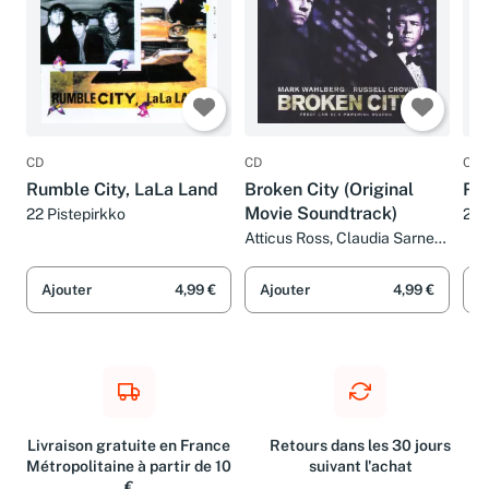
CD
CD
CD
Rumble City, LaLa Land
Broken City (Original
Rum
Movie Soundtrack)
22 Pistepirkko
22 
Atticus Ross, Claudia Sarne
et Leopold Ross
Ajouter
4,99 €
Ajouter
4,99 €
A
Livraison gratuite en France
Retours dans les 30 jours
Métropolitaine à partir de 10
suivant l'achat