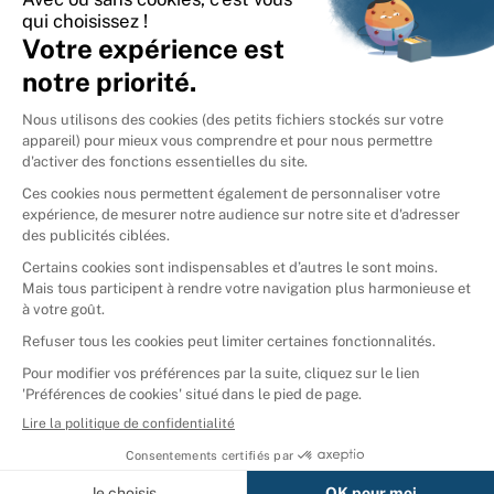
International
🇪🇸
Espagne
🇩🇪
Allemagne
🇮🇹
Italie
Donner vos livres
Ammareal © 2026
Afficher tous les résultats