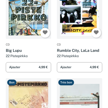
Bon
Bon
CD
CD
Big Lupu
Rumble City, LaLa Land
22 Pistepirkko
22 Pistepirkko
Ajouter
4,99 €
Ajouter
4,99 €
Bon
Très bon