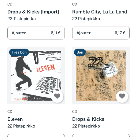
CD
CD
Drops & Kicks [Import]
Rumble City, La La Land
22-Pistepirkko
22 Pistepirkko
Ajouter
6,11 €
Ajouter
6,17 €
Très bon
Bon
CD
CD
Eleven
Drops & Kicks
22 Pistepirkko
22 Pistepirkko