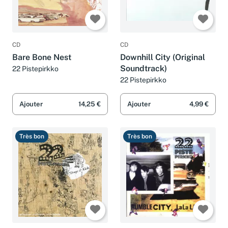
CD
CD
Bare Bone Nest
Downhill City (Original
Soundtrack)
22 Pistepirkko
22 Pistepirkko
Ajouter
14,25 €
Ajouter
4,99 €
Très bon
Très bon