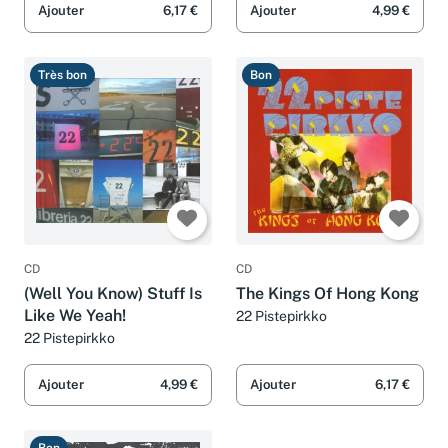
Ajouter
6,17 €
Ajouter
4,99 €
Très bon
Bon
CD
CD
(Well You Know) Stuff Is
The Kings Of Hong Kong
Like We Yeah!
22 Pistepirkko
22 Pistepirkko
Ajouter
4,99 €
Ajouter
6,17 €