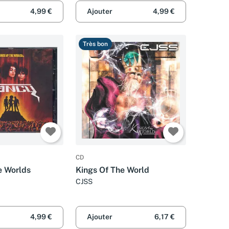
4,99 €
Ajouter
4,99 €
Très bon
CD
e Worlds
Kings Of The World
CJSS
4,99 €
Ajouter
6,17 €