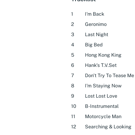
1
I'm Back
2
Geronimo
3
Last Night
4
Big Bed
5
Hong Kong King
6
Hank's T.V.Set
7
Don't Try To Tease Me
8
I'm Staying Now
9
Lost Lost Love
10
B-Instrumental
11
Motorcycle Man
12
Searching & Looking