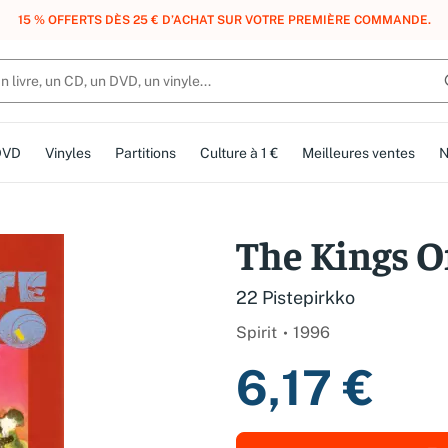
, DES POINTS, DES RÉCOMPENSES :
REJOIGNEZ GRATUITEMENT LE CLUB 
DVD
Vinyles
Partitions
Culture à 1 €
Meilleures ventes
N
The Kings O
22 Pistepirkko
Spirit
1996
6,17 €