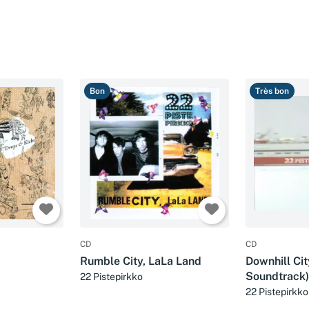
Bon
Très bon
CD
CD
Rumble City, LaLa Land
Downhill Cit
Soundtrack)
22 Pistepirkko
22 Pistepirkko