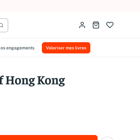
AMMAREAL.
Identifiez-vous
Aller au panier
Lancer la recherche
os engagements
Valoriser mes livres
f Hong Kong