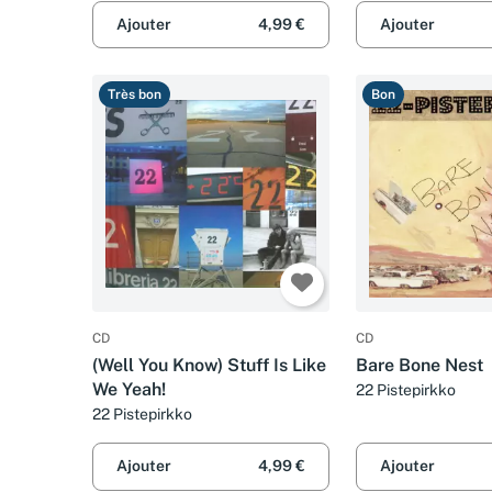
Ajouter
4,99 €
Ajouter
Très bon
Bon
CD
CD
(Well You Know) Stuff Is Like
Bare Bone Nest
We Yeah!
22 Pistepirkko
22 Pistepirkko
Ajouter
4,99 €
Ajouter