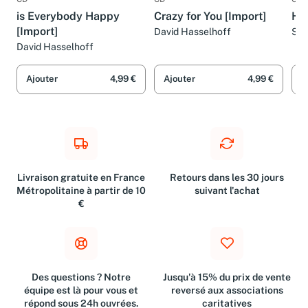
CD
CD
CD
is Everybody Happy
Crazy for You [Import]
Ho
[Import]
David Hasselhoff
Sop
David Hasselhoff
Ajouter
4,99 €
Ajouter
4,99 €
A
Livraison gratuite en France
Retours dans les 30 jours
Métropolitaine à partir de 10
suivant l'achat
€
Des questions ? Notre
Jusqu'à 15% du prix de vente
équipe est là pour vous et
reversé aux associations