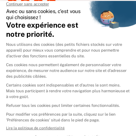
International
🇪🇸
Espagne
🇩🇪
Allemagne
🇮🇹
Italie
Donner vos livres
Ammareal © 2026