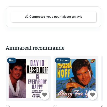
Avis (0)
Connectez-vous pour laisser un avis
Ammareal recommande
Bon
Très bon
T