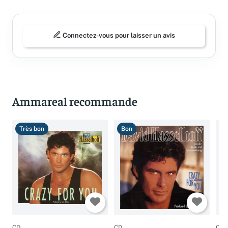
Avis (0)
Connectez-vous pour laisser un avis
Ammareal recommande
Très bon
Bon
B