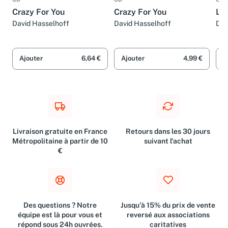
CD
CD
CD
Crazy For You
Crazy For You
Lo
David Hasselhoff
David Hasselhoff
Dav
Ajouter
6,64 €
Ajouter
4,99 €
A
Livraison gratuite en France
Retours dans les 30 jours
Métropolitaine à partir de 10
suivant l'achat
€
Des questions ? Notre
Jusqu'à 15% du prix de vente
équipe est là pour vous et
reversé aux associations