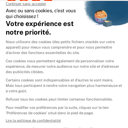
International
🇪🇸
Espagne
🇩🇪
Allemagne
🇮🇹
Italie
Donner vos livres
Ammareal © 2026