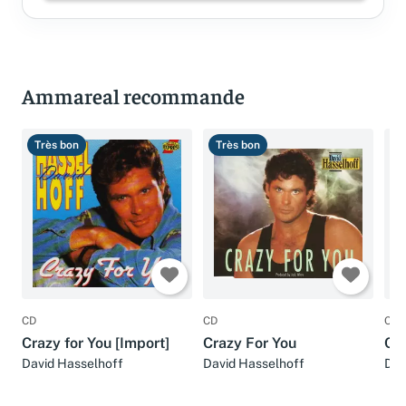
Ammareal recommande
Très bon
Très bon
B
CD
CD
CD
Crazy for You [Import]
Crazy For You
Cra
David Hasselhoff
David Hasselhoff
Dav