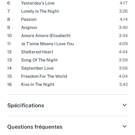
6
Yesterday's Love
4:17
7
Lonely Is The Night
3:26
8
Passion
4:14
9
Avignon
3:40
10
Amore Amore (Elisabeth)
3:34
11
Je T'aime Means I Love You
4:09
12
Sheltered Heart
4:44
13
Song Of The Night
3:59
14
September Love
3:56
15
Freedom For The World
4:04
16
Kiss In The Night
3:42
Spécifications
Questions fréquentes