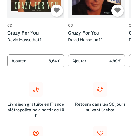
CD
CD
CD
Crazy For You
Crazy For You
Cra
David Hasselhoff
David Hasselhoff
Dav
Ajouter
6,64 €
Ajouter
4,99 €
A
Livraison gratuite en France
Retours dans les 30 jours
Métropolitaine à partir de 10
suivant l'achat
€