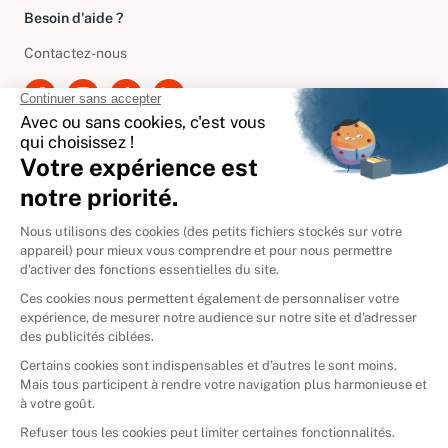
Besoin d'aide ?
Contactez-nous
International
🇪🇸
Espagne
🇩🇪
Allemagne
🇮🇹
Italie
Donner vos livres