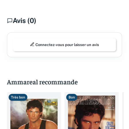
Avis (0)
Connectez-vous pour laisser un avis
Ammareal recommande
Très bon
Bon
T