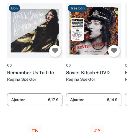
Bon
Très bon
T
CD
CD
CD
Remember Us To Life
Soviet Kitsch + DVD
Be
Regina Spektor
Regina Spektor
Reg
Ajouter
6,17 €
Ajouter
6,14 €
A