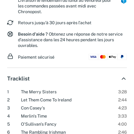
Livraison le lendemain du lundi au vendredi pour
les commandes passées avant midi avec
Chronopost.
Retours jusqu'à 30 jours après l'achat
Besoin d'aide ?
Obtenez une réponse de notre service
d'assistance dans les 24 heures pendant les jours
ouvrables.
Paiement sécurisé
Tracklist
1
The Merry Sisters
3:28
2
Let Them Come To Ireland
2:44
3
Con Casey's
4:23
4
Merlin's Time
3:33
5
O'Sullivan's Fancy
4:00