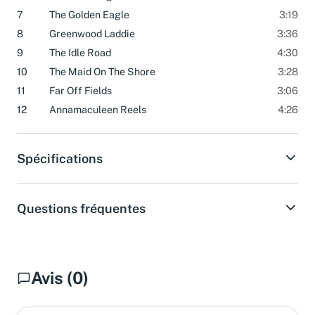
6
The Rambling Irishman
2:46
7
The Golden Eagle
3:19
8
Greenwood Laddie
3:36
9
The Idle Road
4:30
10
The Maid On The Shore
3:28
11
Far Off Fields
3:06
12
Annamaculeen Reels
4:26
Spécifications
Questions fréquentes
Avis (0)