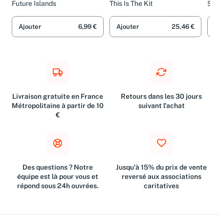
Future Islands
This Is The Kit
Ska
Ajouter
6,99 €
Ajouter
25,46 €
A
Livraison gratuite en France
Retours dans les 30 jours
Métropolitaine à partir de 10
suivant l'achat
€
Des questions ? Notre
Jusqu'à 15% du prix de vente
équipe est là pour vous et
reversé aux associations
répond sous 24h ouvrées.
caritatives