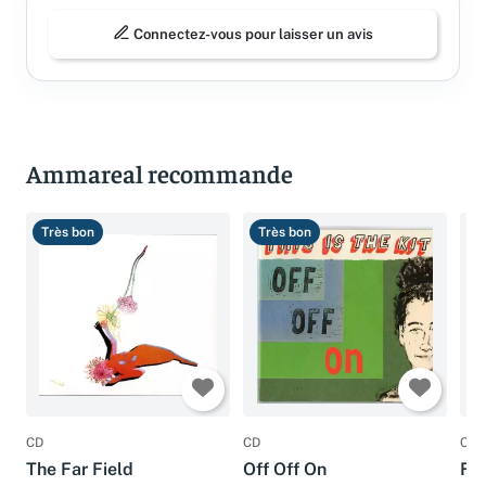
Connectez-vous pour laisser un avis
Ammareal recommande
Très bon
Très bon
B
CD
CD
CD
The Far Field
Off Off On
Fa