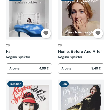
Très bon
Très bon
CD
CD
Far
Home, Before And After
Regina Spektor
Regina Spektor
Ajouter
4,99 €
Ajouter
9,49 €
Très bon
Bon