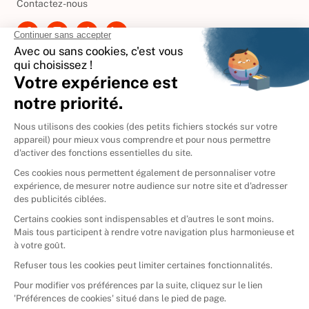
Contactez-nous
International
🇪🇸
Espagne
🇩🇪
Allemagne
🇮🇹
Italie
Donner vos livres