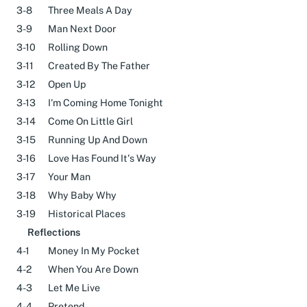
3-7
A Little Bit More
3-8
Three Meals A Day
3-9
Man Next Door
3-10
Rolling Down
3-11
Created By The Father
3-12
Open Up
3-13
I'm Coming Home Tonight
3-14
Come On Little Girl
3-15
Running Up And Down
3-16
Love Has Found It's Way
3-17
Your Man
3-18
Why Baby Why
3-19
Historical Places
Reflections
4-1
Money In My Pocket
4-2
When You Are Down
4-3
Let Me Live