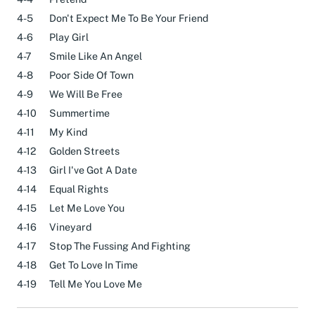
4-4
Pretend
4-5
Don't Expect Me To Be Your Friend
4-6
Play Girl
4-7
Smile Like An Angel
4-8
Poor Side Of Town
4-9
We Will Be Free
4-10
Summertime
4-11
My Kind
4-12
Golden Streets
4-13
Girl I've Got A Date
4-14
Equal Rights
4-15
Let Me Love You
4-16
Vineyard
4-17
Stop The Fussing And Fighting
4-18
Get To Love In Time
4-19
Tell Me You Love Me