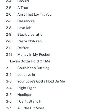
2-4
Should I
2-5
A True
2-6
Ain't That Loving You
2-7
Cassandra
2-8
Love Jah
2-9
Black Liberation
2-10
Rasta Children
2-11
Drifter
2-12
Money In My Pocket
Love's Gotta Hold On Me
3-1
Souls Keep Burning
3-2
Let Love In
3-3
Your Love's Gotta Hold On Me
3-4
Right Fight
3-5
Hooligan
3-6
I Can't Stand It