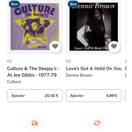
Bon
Bon
B
CD
CD
CD
Culture & The Deejay's -
Love's Got A Hold On You
Den
At Joe Gibbs - 1977-79
Dennis Brown
Den
Culture
Ajouter
20,42 €
Ajouter
4,99 €
A