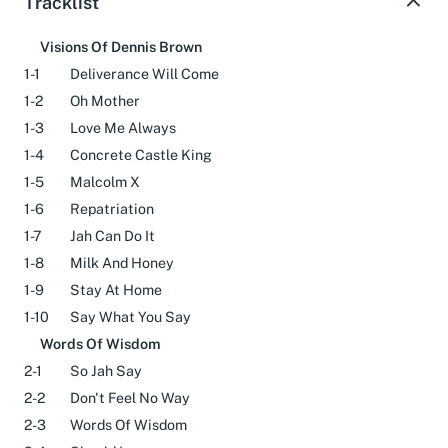
Tracklist
Visions Of Dennis Brown
1-1
Deliverance Will Come
1-2
Oh Mother
1-3
Love Me Always
1-4
Concrete Castle King
1-5
Malcolm X
1-6
Repatriation
1-7
Jah Can Do It
1-8
Milk And Honey
1-9
Stay At Home
1-10
Say What You Say
Words Of Wisdom
2-1
So Jah Say
2-2
Don't Feel No Way
2-3
Words Of Wisdom