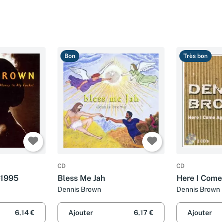
Bon
Très bon
CD
CD
-1995
Bless Me Jah
Here I Come
Dennis Brown
Dennis Brown
6,14 €
Ajouter
6,17 €
Ajouter