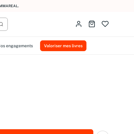
AMMAREAL.
Identifiez-vous
Aller au panier
Lancer la recherche
os engagements
Valoriser mes livres