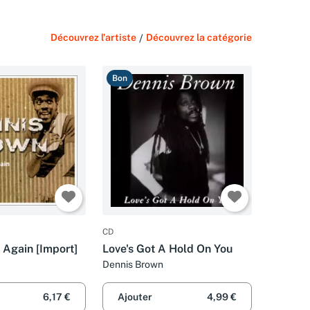
Découvrez l'artiste
/
Découvrez la catégorie
Bon
CD
 Again [Import]
Love's Got A Hold On You
Dennis Brown
6,17 €
Ajouter
4,99 €