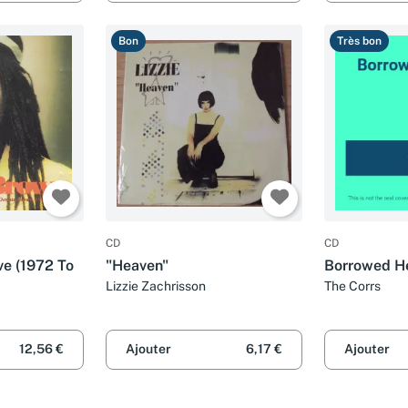
Bon
Très bon
CD
CD
e (1972 To
"Heaven"
Borrowed H
Lizzie Zachrisson
The Corrs
12,56 €
Ajouter
6,17 €
Ajouter