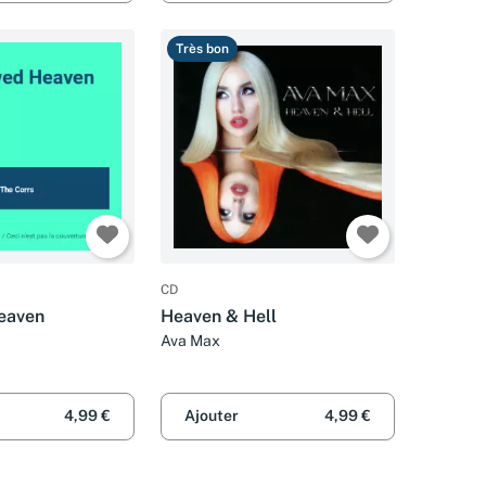
Très bon
CD
eaven
Heaven & Hell
Ava Max
4,99 €
Ajouter
4,99 €