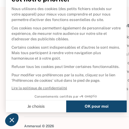
À propos
Informat
Politique de retour
Informatio
Reprendre vos livres
Condition
Qui sommes-nous ?
Mentions 
Foire aux questions
Politique 
Nos engagements
Condition
CD d'occasion
Politique
DVD d'occasion
Gérer vos
Livres d’occasion
Ammareal © 2026