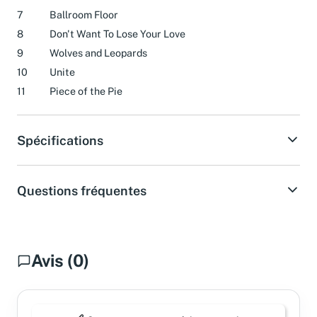
6
You've Got The Best Of Me
7
Ballroom Floor
8
Don't Want To Lose Your Love
9
Wolves and Leopards
10
Unite
11
Piece of the Pie
Spécifications
Questions fréquentes
Avis (0)