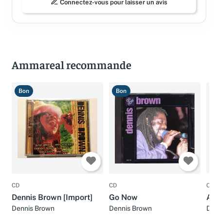
Connectez-vous pour laisser un avis
Ammareal recommande
Bon
Bon
B
CD
CD
CD
Dennis Brown [Import]
Go Now
An
Dennis Brown
Dennis Brown
Den