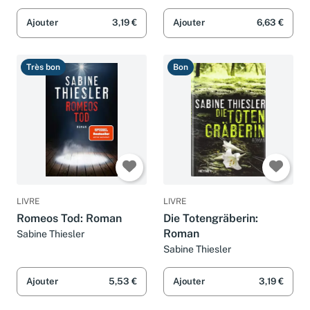
Sabine Thiesler
Sabine Thiesler
Ajouter
3,19 €
Ajouter
6,63 €
Très bon
Bon
LIVRE
LIVRE
Romeos Tod: Roman
Die Totengräberin:
Roman
Sabine Thiesler
Sabine Thiesler
Ajouter
5,53 €
Ajouter
3,19 €