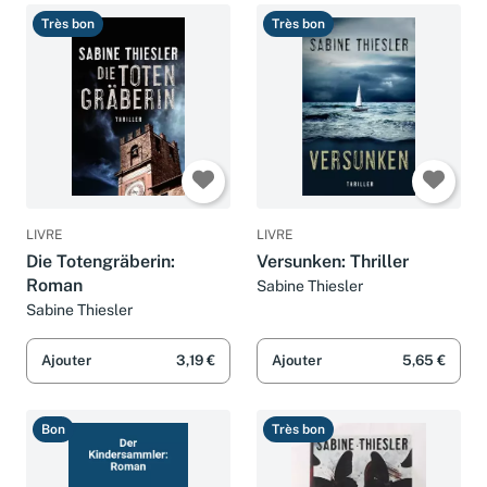
Très bon
Très bon
LIVRE
LIVRE
Die Totengräberin:
Versunken: Thriller
Roman
Sabine Thiesler
Sabine Thiesler
Ajouter
3,19 €
Ajouter
5,65 €
Bon
Très bon