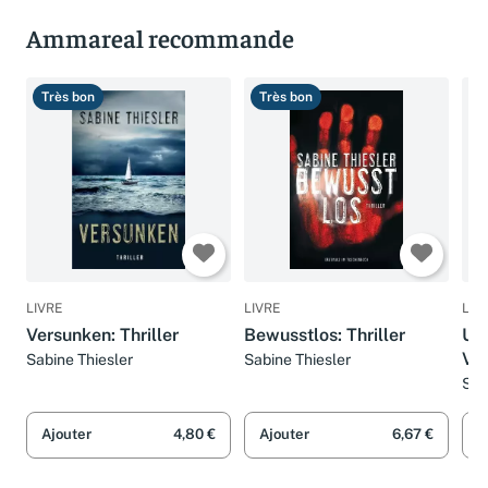
Ammareal recommande
Très bon
Très bon
B
LIVRE
LIVRE
LIV
Versunken: Thriller
Bewusstlos: Thriller
Und
Vog
Sabine Thiesler
Sabine Thiesler
Sab
Ajouter
4,80 €
Ajouter
6,67 €
A