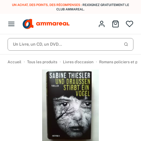
UN ACHAT, DES POINTS, DES RÉCOMPENSES :
REJOIGNEZ GRATUITEMENT LE
CLUB AMMAREAL.
Fermer le menu
Identifiez-vous
Aller au p
Open menu
Livres d’occasion
Lancer 
CD d'occasion
Un Livre, un CD, un DVD...
Produits
Catégories
DVD d'occasion
Accueil
Tous les produits
Livres d’occasion
Romans policiers et po
Vinyles d'occasion
Partitions
Culture à 1 €
Vous n'avez pas trouvé l'article que vous cherchiez ?
Activez les notifications dans votre compte pour être alerté dès
Meilleures ventes
qu'il est en stock.
Nos engagements
Créer une alerte