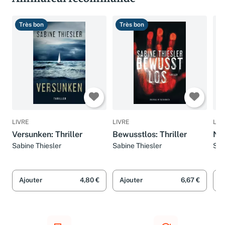
Très bon
Très bon
T
LIVRE
LIVRE
LIV
Versunken: Thriller
Bewusstlos: Thriller
Nac
Sabine Thiesler
Sabine Thiesler
Sab
Ajouter
4,80 €
Ajouter
6,67 €
A