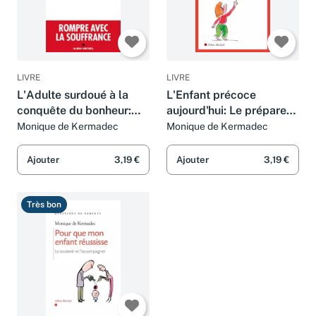
LIVRE
LIVRE
L'Adulte surdoué à la
L'Enfant précoce
conquête du bonheur:
aujourd'hui: Le préparer
Rompre avec la
au monde de demain
Monique de Kermadec
Monique de Kermadec
souffrance
Ajouter
3,19 €
Ajouter
3,19 €
Très bon