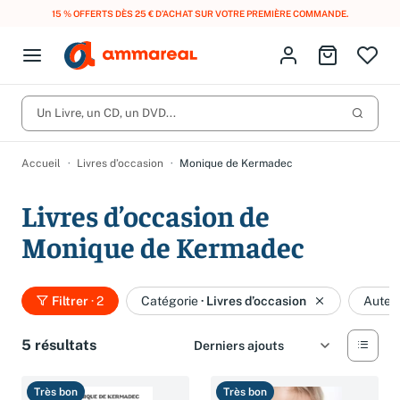
15 % OFFERTS DÈS 25 € D’ACHAT SUR VOTRE PREMIÈRE COMMANDE.
Fermer le menu
Identifiez-vous
Aller au p
Open menu
Livres d’occasion
Lancer 
Un Livre, un CD, un DVD...
CD d'occasion
Produits
Catégories
DVD d'occasion
Accueil
Livres d’occasion
Monique de Kermadec
Vinyles d'occasion
Livres d’occasion de
Partitions
Monique de Kermadec
Culture à 1 €
Vous n'avez pas trouvé l'article que vous cherchiez ?
Activez les notifications dans votre compte pour être alerté dès
Filtrer
· 2
Catégorie
·
Livres d’occasion
Auteu
Meilleures ventes
qu'il est en stock.
Nos engagements
Créer une alerte
5 résultats
Très bon
Très bon