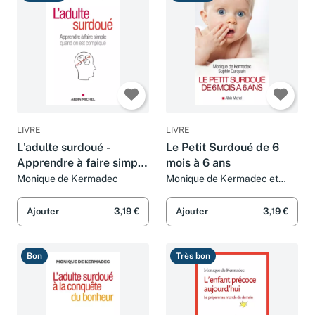
LIVRE
LIVRE
L'adulte surdoué -
Le Petit Surdoué de 6
Apprendre à faire simple
mois à 6 ans
quand on est compliqué
Monique de Kermadec
Monique de Kermadec et
Sophie Carquain
Ajouter
3,19 €
Ajouter
3,19 €
Bon
Très bon