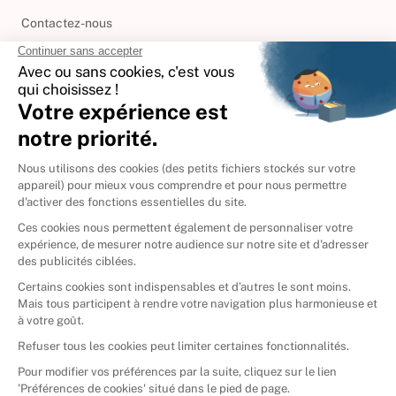
Contactez-nous
International
🇪🇸
Espagne
🇩🇪
Allemagne
🇮🇹
Italie
Donner vos livres