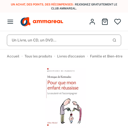
UN ACHAT, DES POINTS, DES RÉCOMPENSES :
REJOIGNEZ GRATUITEMENT LE
CLUB AMMAREAL.
Fermer le menu
Identifiez-vous
Aller au p
Open menu
Livres d’occasion
Lancer 
CD d'occasion
Un Livre, un CD, un DVD...
Produits
Catégories
DVD d'occasion
Accueil
Tous les produits
Livres d’occasion
Famille et Bien-être
Vinyles d'occasion
Partitions
Culture à 1 €
Vous n'avez pas trouvé l'article que vous cherchiez ?
Activez les notifications dans votre compte pour être alerté dès
Meilleures ventes
qu'il est en stock.
Nos engagements
Créer une alerte