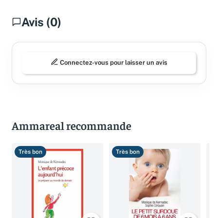
Avis (0)
Connectez-vous pour laisser un avis
Ammareal recommande
Très bon
Très bon
T