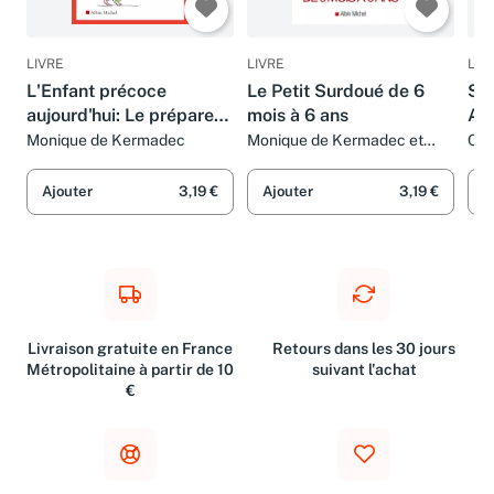
LIVRE
LIVRE
LIV
L'Enfant précoce
Le Petit Surdoué de 6
SO
aujourd'hui: Le préparer
mois à 6 ans
AC
au monde de demain
PA
Monique de Kermadec
Monique de Kermadec et
Cat
Sophie Carquain
Jea
Ajouter
3,19 €
Ajouter
3,19 €
A
Livraison gratuite en France
Retours dans les 30 jours
Métropolitaine à partir de 10
suivant l'achat
€