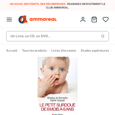
UN ACHAT, DES POINTS, DES RÉCOMPENSES :
REJOIGNEZ GRATUITEMENT LE
CLUB AMMAREAL.
Fermer le menu
Identifiez-vous
Aller au p
Open menu
Livres d’occasion
Lancer 
CD d'occasion
Un Livre, un CD, un DVD...
Produits
Catégories
DVD d'occasion
Accueil
Tous les produits
Livres d’occasion
Etudes supérieures
U
Vinyles d'occasion
Partitions
Culture à 1 €
Vous n'avez pas trouvé l'article que vous cherchiez ?
Activez les notifications dans votre compte pour être alerté dès
Meilleures ventes
qu'il est en stock.
Nos engagements
Créer une alerte