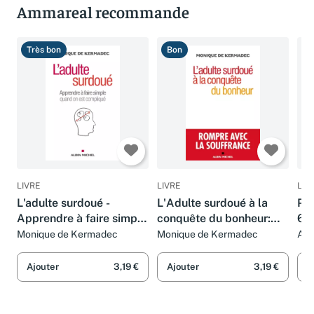
Ammareal recommande
Très bon
Bon
B
LIVRE
LIVRE
LIV
L'adulte surdoué -
L'Adulte surdoué à la
Pet
Apprendre à faire simple
conquête du bonheur:
6 m
quand on est compliqué
Rompre avec la
Monique de Kermadec
Monique de Kermadec
Ann
souffrance
Ajouter
3,19 €
Ajouter
3,19 €
A