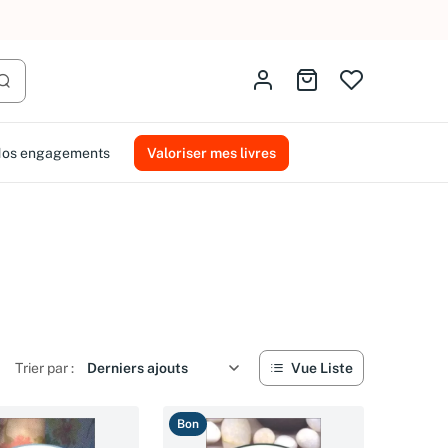
AMMAREAL.
Identifiez-vous
Aller au panier
Lancer la recherche
os engagements
Valoriser mes livres
Trier par :
Vue Liste
Bon