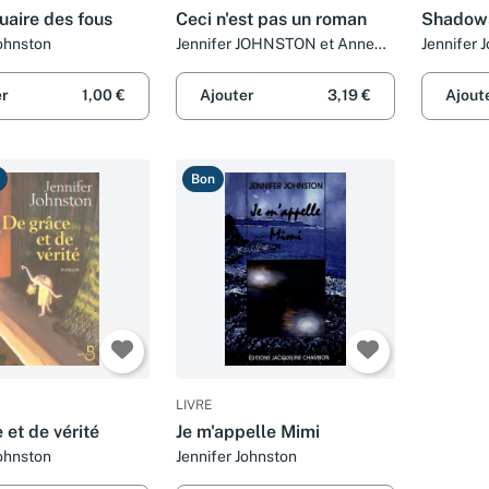
uaire des fous
Ceci n'est pas un roman
Shadows
Johnston
Jennifer JOHNSTON et Anne
Jennifer 
DAMOUR
er
1,00 €
Ajouter
3,19 €
Ajout
Bon
LIVRE
 et de vérité
Je m'appelle Mimi
Johnston
Jennifer Johnston