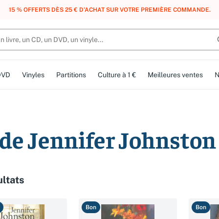
, DES POINTS, DES RÉCOMPENSES :
REJOIGNEZ GRATUITEMENT LE CLUB 
DVD
Vinyles
Partitions
Culture à 1 €
Meilleures ventes
N
 de Jennifer Johnston
ultats
Bon
Bon