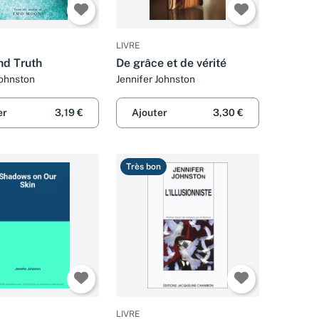
LIVRE
nd Truth
De grâce et de vérité
Johnston
Jennifer Johnston
er
3,19 €
Ajouter
3,30 €
Très bon
LIVRE