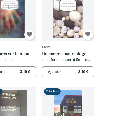
LIVRE
res sur la peau
Un homme sur la plage
Johnston
Jennifer Johnston et Sophie
Bastide-Foltz
er
3,19 €
Ajouter
3,19 €
n
Très bon