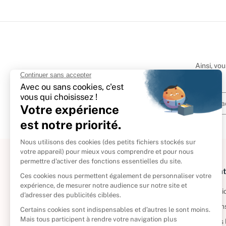
Ainsi, vo
À propos
Informat
Politique de retour
Informatio
Reprendre vos livres
Condition
Qui sommes-nous ?
Mentions 