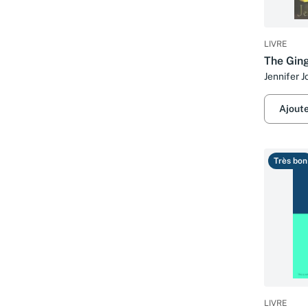
LIVRE
The Gin
Jennifer 
Ajout
Très bon
LIVRE