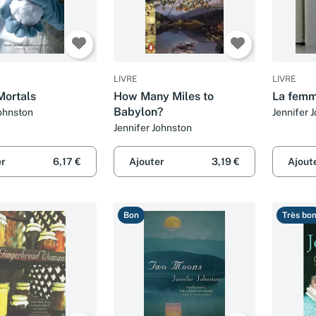
LIVRE
LIVRE
Mortals
How Many Miles to
La femm
Babylon?
Johnston
Jennifer 
Jennifer Johnston
er
6,17 €
Ajouter
3,19 €
Ajout
Bon
Très bo