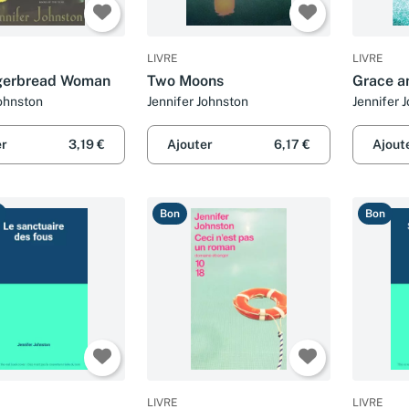
LIVRE
LIVRE
gerbread Woman
Two Moons
Grace a
Johnston
Jennifer Johnston
Jennifer 
er
3,19 €
Ajouter
6,17 €
Ajout
Bon
Bon
LIVRE
LIVRE