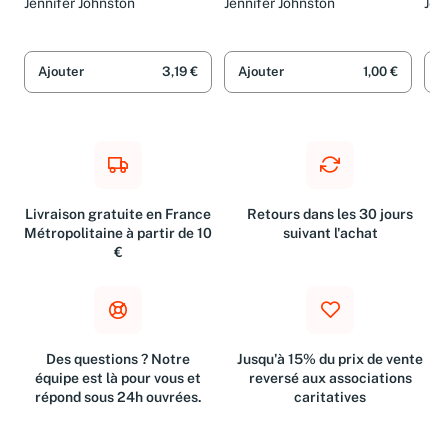
Jennifer Johnston
Jennifer Johnston
Jen
DA
Ajouter
3,19 €
Ajouter
1,00 €
A
Livraison gratuite en France
Retours dans les 30 jours
Métropolitaine à partir de 10
suivant l'achat
€
Des questions ? Notre
Jusqu'à 15% du prix de vente
équipe est là pour vous et
reversé aux associations
répond sous 24h ouvrées.
caritatives