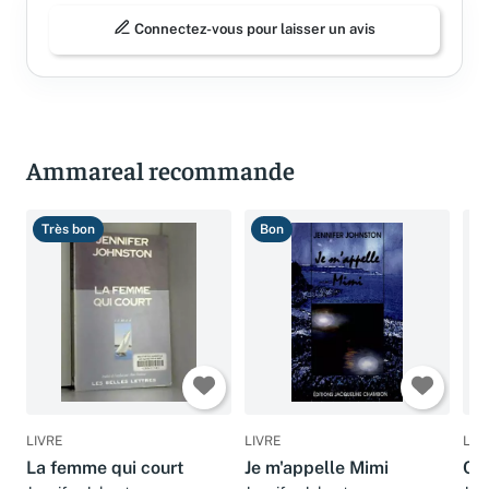
Connectez-vous pour laisser un avis
Ammareal recommande
Très bon
Bon
T
LIVRE
LIVRE
LIV
La femme qui court
Je m'appelle Mimi
Cec