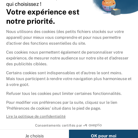
International
🇪🇸
Espagne
🇩🇪
Allemagne
🇮🇹
Italie
Donner vos livres
Ammareal © 2026
Afficher tous les résultats