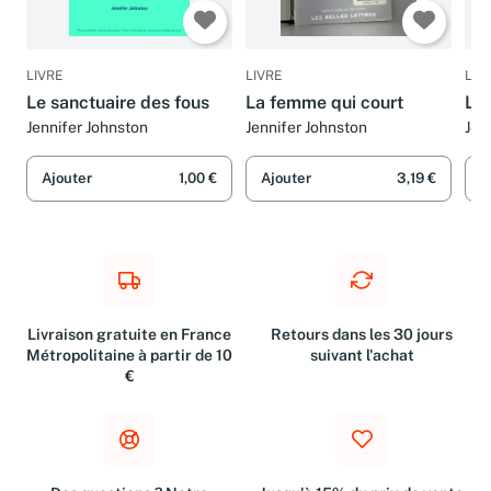
LIVRE
LIVRE
LIV
Le sanctuaire des fous
La femme qui court
L'I
Jennifer Johnston
Jennifer Johnston
Jen
Ajouter
1,00 €
Ajouter
3,19 €
A
Livraison gratuite en France
Retours dans les 30 jours
Métropolitaine à partir de 10
suivant l'achat
€