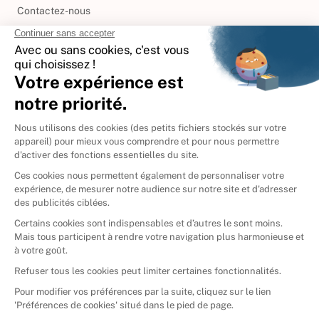
Contactez-nous
International
🇪🇸
Espagne
🇩🇪
Allemagne
🇮🇹
Italie
Donner vos livres