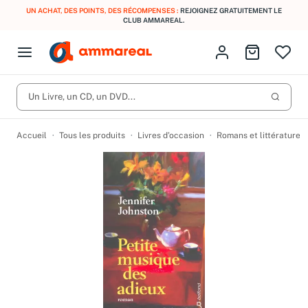
UN ACHAT, DES POINTS, DES RÉCOMPENSES :
REJOIGNEZ GRATUITEMENT LE
CLUB AMMAREAL.
Fermer le menu
Identifiez-vous
Aller au p
Open menu
Livres d’occasion
Lancer 
CD d'occasion
Un Livre, un CD, un DVD...
Produits
Catégories
DVD d'occasion
Accueil
Tous les produits
Livres d’occasion
Romans et littérature
Vinyles d'occasion
Partitions
Culture à 1 €
Vous n'avez pas trouvé l'article que vous cherchiez ?
Activez les notifications dans votre compte pour être alerté dès
Meilleures ventes
qu'il est en stock.
Nos engagements
Créer une alerte