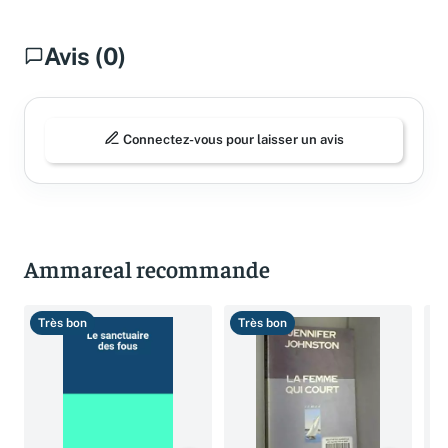
Avis (0)
Connectez-vous pour laisser un avis
Ammareal recommande
Très bon
Très bon
T