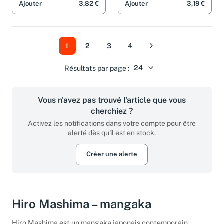
Paralleluniversum voller
Paralleluniversum voller
Ajouter
3,82 €
Ajouter
3,19 €
Tiere
Tiere
1
2
3
4
Suivant
Résultats par page :
Vous n'avez pas trouvé l'article que vous
cherchiez ?
Activez les notifications dans votre compte pour être
alerté dès qu'il est en stock.
Créer une alerte
Hiro Mashima – mangaka
Hiro Mashima est un mangaka japonais contemporain,