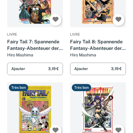
LIVRE
LIVRE
Fairy Tail 7: Spannende
Fairy Tail 8: Spannende
Fantasy-Abenteuer der
Fantasy-Abenteuer der
berühmtesten
berühmtesten
Hiro Mashima
Hiro Mashima
Magiergilde der Welt
Magiergilde der Welt
Ajouter
3,19 €
Ajouter
3,19 €
Très bon
Très bon