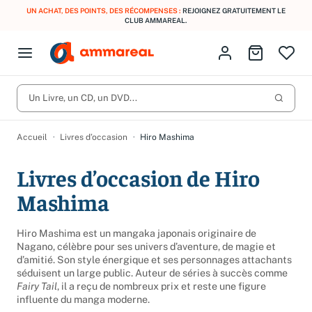
UN ACHAT, DES POINTS, DES RÉCOMPENSES :
REJOIGNEZ GRATUITEMENT LE
CLUB AMMAREAL.
Fermer le menu
Identifiez-vous
Aller au p
Open menu
Livres d’occasion
Lancer 
CD d'occasion
Un Livre, un CD, un DVD...
Produits
Catégories
DVD d'occasion
Accueil
Livres d’occasion
Hiro Mashima
Vinyles d'occasion
Livres d’occasion de Hiro
Partitions
Mashima
Culture à 1 €
Vous n'avez pas trouvé l'article que vous cherchiez ?
Activez les notifications dans votre compte pour être alerté dès
Hiro Mashima est un mangaka japonais originaire de
Meilleures ventes
qu'il est en stock.
Nagano, célèbre pour ses univers d’aventure, de magie et
d’amitié. Son style énergique et ses personnages attachants
Nos engagements
Créer une alerte
séduisent un large public. Auteur de séries à succès comme
Fairy Tail
, il a reçu de nombreux prix et reste une figure
influente du manga moderne.