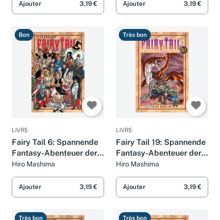
Ajouter
3,19 €
Ajouter
3,19 €
Bon
Très bon
LIVRE
LIVRE
Fairy Tail 6: Spannende
Fairy Tail 19: Spannende
Fantasy-Abenteuer der
Fantasy-Abenteuer der
berühmtesten
berühmtesten
Hiro Mashima
Hiro Mashima
Magiergilde der Welt
Magiergilde der Welt
Ajouter
3,19 €
Ajouter
3,19 €
Très bon
Très bon