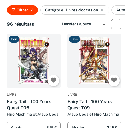
Filtrer
· 2
Catégorie
·
Livres d’occasion
Auteu
96 résultats
Bon
Bon
LIVRE
LIVRE
Fairy Tail - 100 Years
Fairy Tail - 100 Years
Quest T06
Quest T09
Hiro Mashima et Atsuo Ueda
Atsuo Ueda et Hiro Mashima
Ajouter
3,19 €
Ajouter
3,19 €