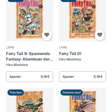
LIVRE
LIVRE
Fairy Tail 9: Spannende
Fairy Tail 01
Fantasy-Abenteuer der
Hiro Mashima
berühmtesten
Hiro Mashima
Magiergilde der Welt
Ajouter
3,19 €
Ajouter
3,19 €
Très bon
Comme neuf