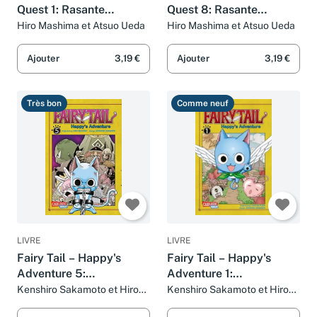
Quest 1: Rasante
Quest 8: Rasante
Fantasy-Action voller
Fantasy-Action voller
Hiro Mashima et Atsuo Ueda
Hiro Mashima et Atsuo Ueda
Magie, Freundschaft und
Magie, Freundschaft und
Abenteuer
Abenteuer
Ajouter
3,19 €
Ajouter
3,19 €
Très bon
Comme neuf
LIVRE
LIVRE
Fairy Tail – Happy's
Fairy Tail – Happy's
Adventure 5:
Adventure 1:
Humorvoller Action-
Humorvoller Action-
Kenshiro Sakamoto et Hiro
Kenshiro Sakamoto et Hiro
Mashima
Mashima
Manga in einem
Manga in einem