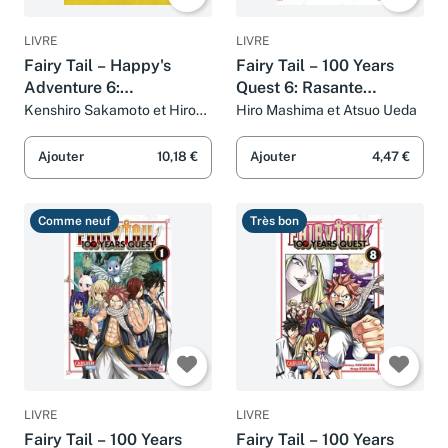
LIVRE
LIVRE
Fairy Tail – Happy's
Fairy Tail – 100 Years
Adventure 6:
Quest 6: Rasante
Humorvoller Action-
Fantasy-Action voller
Kenshiro Sakamoto et Hiro
Hiro Mashima et Atsuo Ueda
Mashima
Manga in einem
Magie, Freundschaft und
Paralleluniversum voller
Abenteuer
Ajouter
10,18 €
Ajouter
4,47 €
Tiere
Comme neuf
Très bon
LIVRE
LIVRE
Fairy Tail – 100 Years
Fairy Tail – 100 Years