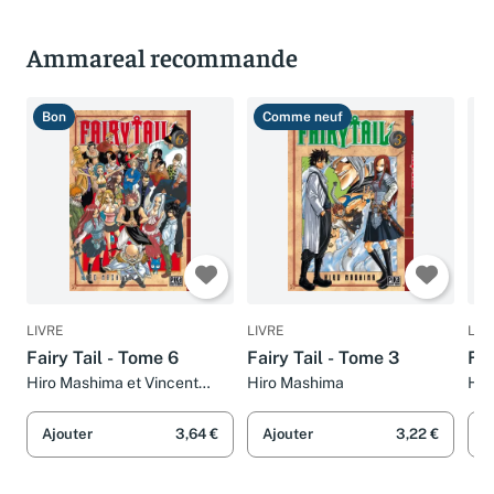
Ammareal recommande
Bon
Comme neuf
T
LIVRE
LIVRE
LIV
Fairy Tail - Tome 6
Fairy Tail - Tome 3
Fai
Hiro Mashima et Vincent
Hiro Mashima
Hir
Zouzoulkovsky
Ajouter
3,64 €
Ajouter
3,22 €
A