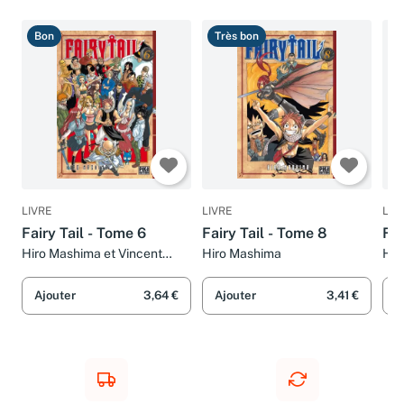
Bon
Très bon
B
LIVRE
LIVRE
LIV
Fairy Tail - Tome 6
Fairy Tail - Tome 8
Fai
Hiro Mashima et Vincent
Hiro Mashima
Hir
Zouzoulkovsky
Ajouter
3,64 €
Ajouter
3,41 €
A